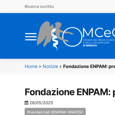
Vai al contenuto principale
Ricerca iscritto
Home
»
Notizie
»
Fondazione ENPAM: pres
Fondazione ENPAM: p
28/05/2025
Previdenziali (ENPAM-ONAOSI)