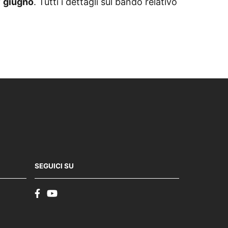
7 giugno
. Tutti i dettagli sul bando relativo
SEGUICI SU