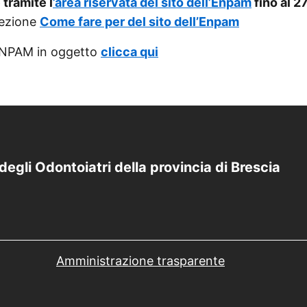
tramite l
’area riservata del sito dell’Enpam
fino al 2
 sezione
Come fare per del sito dell’Enpam
 ENPAM in oggetto
clicca qui
degli Odontoiatri della provincia di Brescia
Amministrazione trasparente